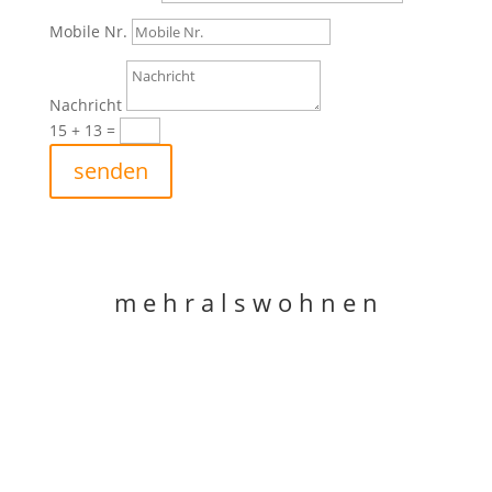
Mobile Nr.
Nachricht
15 + 13
=
senden
m e h r a l s w o h n e n