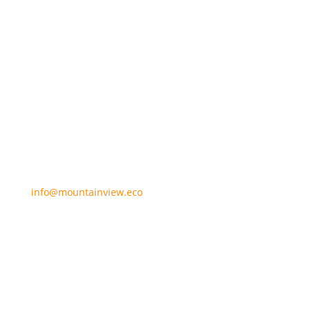
Symbiose aus Komfort,
Design und Lifestyle sorgt für
eine hohe Lebensqualität
.
Adresse
Vogelsangstrasse 25 + 27
CH-8623 Wetzikon
E-Mail
info@mountainview.eco
Telefon Nr.
+41 79 938 87 42