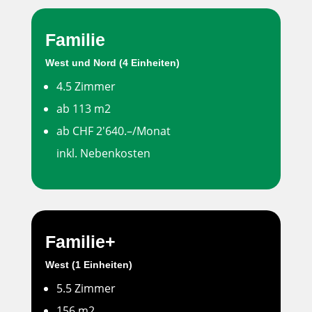
Familie
West und Nord (4 Einheiten)
4.5 Zimmer
ab 113 m2
ab CHF 2'640.–/Monat
inkl. Nebenkosten
Familie+
West (1 Einheiten)
5.5 Zimmer
156 m2